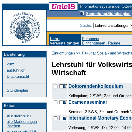
Informationssystem der Otto-F
Sammlung/Stundenplan
Suche:
Lehr-
Personen/
veranstaltungen
Einrichtungen
Räume
Einrichtungen
>>
Fakultät Sozial- und Wirtsch
Darstellung
Lehrstuhl für Volkswirts
kurz
ausführlich
Wirtschaft
Druckansicht
Doktorandenkolloquium
Stundenplan
Kolloquium; 2 SWS; Zeit und Ort nac
Examensseminar
Extras
Seminar; 2 SWS; Zeit und Ort nach V
alle markieren
International Monetary Eco
alle Markierungen
löschen
Vorlesung; 2 SWS; Do, 12:00 - 14:00