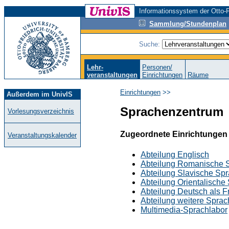
Informationssystem der Otto-F
Sammlung/Stundenplan
Suche:
Lehr-
Personen/
veranstaltungen
Einrichtungen
Räume
Einrichtungen
>>
Außerdem im UnivIS
Sprachenzentrum
Vorlesungsverzeichnis
Zugeordnete Einrichtungen
Veranstaltungskalender
Abteilung Englisch
Abteilung Romanische 
Abteilung Slavische Sp
Abteilung Orientalische
Abteilung Deutsch als 
Abteilung weitere Spra
Multimedia-Sprachlabor