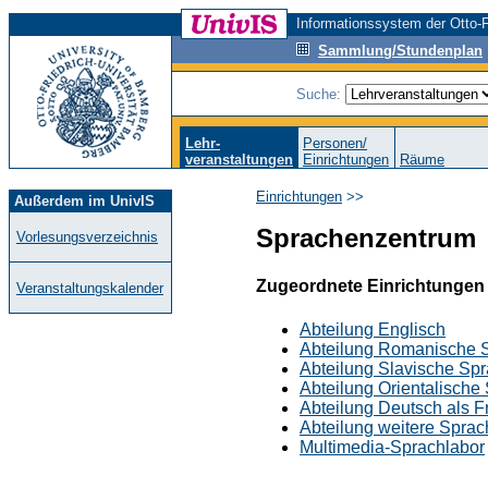
Informationssystem der Otto-F
Sammlung/Stundenplan
Suche:
Lehr-
Personen/
veranstaltungen
Einrichtungen
Räume
Einrichtungen
>>
Außerdem im UnivIS
Sprachenzentrum
Vorlesungsverzeichnis
Zugeordnete Einrichtungen
Veranstaltungskalender
Abteilung Englisch
Abteilung Romanische 
Abteilung Slavische Sp
Abteilung Orientalische
Abteilung Deutsch als 
Abteilung weitere Spra
Multimedia-Sprachlabor