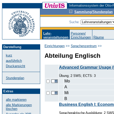
Informationssystem der Otto-F
Sammlung/Stundenplan
Suche:
Lehr-
Personen/
veranstaltungen
Einrichtungen
Räume
Einrichtungen
>>
Sprachenzentrum
>>
Darstellung
Abteilung Englisch
kurz
ausführlich
Druckansicht
Advanced Grammar Usage (
Übung; 2 SWS; ECTS: 3
Stundenplan
Mo
A
Extras
Mi
B
alle markieren
Business English I: Econom
alle Markierungen
löschen
Sprachpraktische Ausbildung; 2 SW