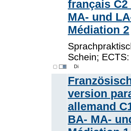
français C2
MA- und LA
Médiation 2
Sprachpraktisc
Schein; ECTS:
Di
Französisch
version par
allemand C1
BA- MA- un