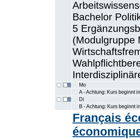
Arbeitswissens
Bachelor Polit
5 Ergänzungsb
(Modulgruppe
Wirtschaftsfre
Wahlpflichtbe
Interdisziplinä
Mo
A - Achtung: Kurs beginnt i
Di
B - Achtung: Kurs beginnt 
Français éc
économiqu