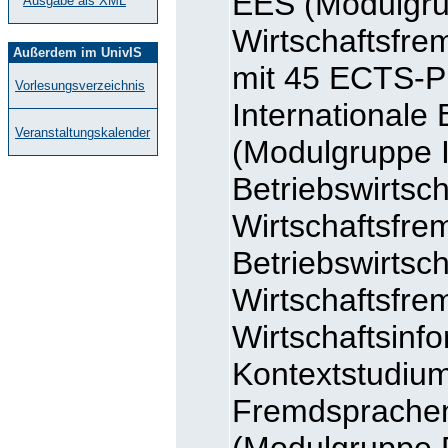
EES (Modulgr
Ausgabe als XML
Wirtschaftsfr
Außerdem im UnivIS
mit 45 ECTS-P
Vorlesungsverzeichnis
Internationale 
Veranstaltungskalender
(Modulgruppe I
Betriebswirtsch
Wirtschaftsfre
Betriebswirtsc
Wirtschaftsfre
Wirtschaftsinf
Kontextstudium
Fremdsprachen)
(Modulgruppe 