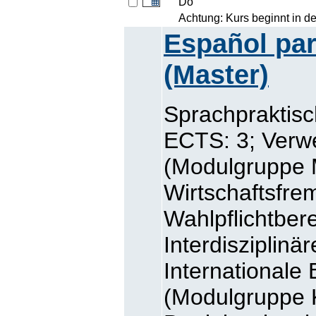
Do
Achtung: Kurs beginnt in d
Español par
(Master)
Sprachpraktis
ECTS: 3; Verw
(Modulgruppe
Wirtschaftsfre
Wahlpflichtbe
Interdisziplinä
Internationale 
(Modulgruppe 