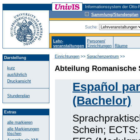
Informationssystem der Otto-F
Sammlung/Stundenplan
Suche:
Lehr-
Personen/
veranstaltungen
Einrichtungen
Räume
Einrichtungen
>>
Sprachenzentrum
>>
Darstellung
Abteilung Romanische 
kurz
ausführlich
Druckansicht
Español par
Stundenplan
(Bachelor)
Extras
Sprachpraktisc
alle markieren
Schein; ECTS: 
alle Markierungen
löschen