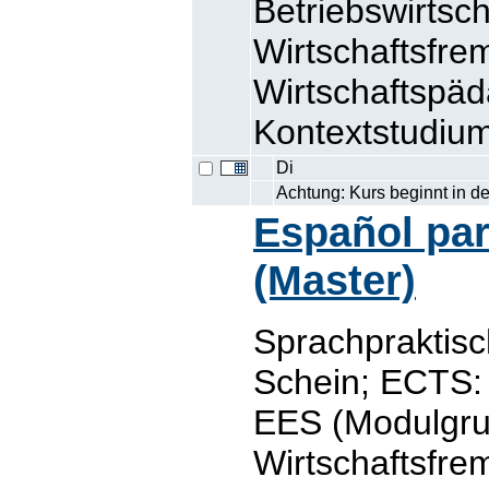
Betriebswirtsc
Wirtschaftsfre
Wirtschaftspä
Kontextstudiu
Di
Achtung: Kurs beginnt in d
Español par
(Master)
Sprachpraktisc
Schein; ECTS: 
EES (Modulgr
Wirtschaftsfre