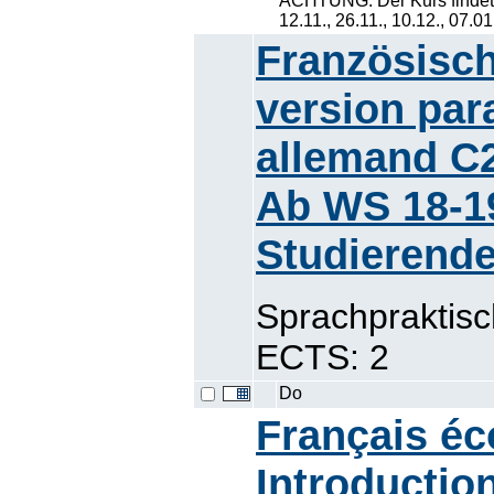
ACHTUNG: Der Kurs findet 1
12.11., 26.11., 10.12., 07.0
Französisch
version par
allemand C2
Ab WS 18-19
Studierende
Sprachpraktis
ECTS: 2
Do
Français éc
Introductio