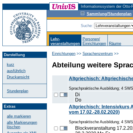
Informationssystem der Otto-F
Sammlung/Stundenplan
Suche:
Lehr-
Personen/
veranstaltungen
Einrichtungen
Räume
Einrichtungen
>>
Sprachenzentrum
>>
Darstellung
Abteilung weitere Spra
kurz
ausführlich
Druckansicht
Altgriechisch: Altgriechische
Sprachpraktische Ausbildung; 4 SWS
Stundenplan
Di
Do
Altgriechisch: Intensivkurs 
Extras
vom 17.02.-28.02.2020)
alle markieren
Sprachpraktische Ausbildung; 4 SW
alle Markierungen
löschen
Blockveranstaltung 17.2.20