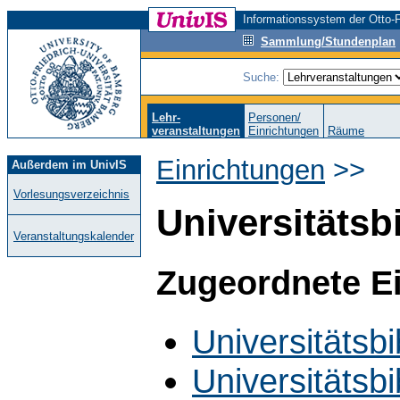
Informationssystem der Otto-F
Sammlung/Stundenplan
Suche:
Lehr-
Personen/
veranstaltungen
Einrichtungen
Räume
Einrichtungen
>>
Außerdem im UnivIS
Vorlesungsverzeichnis
Universitätsb
Veranstaltungskalender
Zugeordnete E
Universitätsbi
Universitätsbi