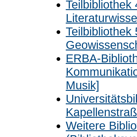
Teilbibliothek
Literaturwiss
Teilbibliothek
Geowissensch
ERBA-Biblioth
Kommunikatio
Musik]
Universitätsb
Kapellenstra
Weitere Bibli