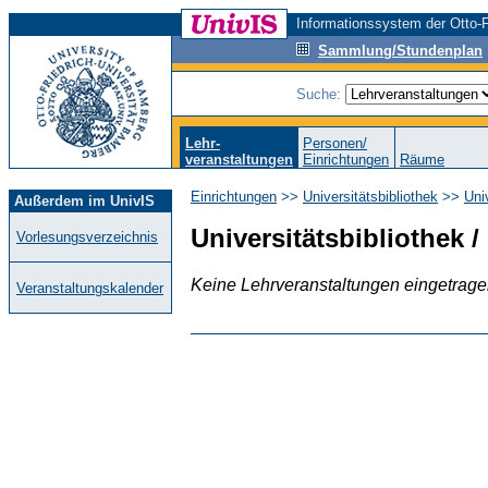
Informationssystem der Otto-F
Sammlung/Stundenplan
Suche:
Lehr-
Personen/
veranstaltungen
Einrichtungen
Räume
Einrichtungen
>>
Universitätsbibliothek
>>
Uni
Außerdem im UnivIS
Universitätsbibliothek /
Vorlesungsverzeichnis
Keine Lehrveranstaltungen eingetrag
Veranstaltungskalender