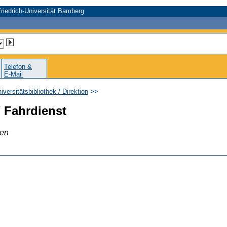
riedrich-Universität Bamberg
Telefon &
E-Mail
iversitätsbibliothek / Direktion
>>
/ Fahrdienst
gen