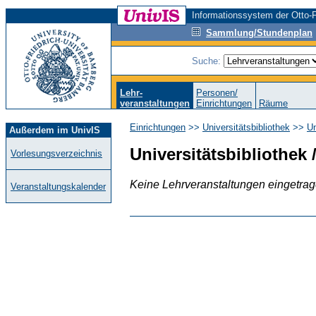
Informationssystem der Otto-F
Sammlung/Stundenplan
Suche:
Lehr-
Personen/
veranstaltungen
Einrichtungen
Räume
Einrichtungen
>>
Universitätsbibliothek
>>
Un
Außerdem im UnivIS
Universitätsbibliothek 
Vorlesungsverzeichnis
Keine Lehrveranstaltungen eingetra
Veranstaltungskalender