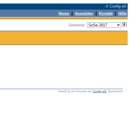
© Config eG
|
|
|
Home
Anmelden
Kontakt
Hilfe
Semester:
UnivIS ist ein Produkt der
Config eG
, Buckenhof