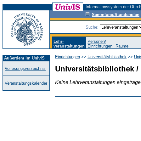
Informationssystem der Otto-F
Sammlung/Stundenplan
Suche:
Lehr-
Personen/
veranstaltungen
Einrichtungen
Räume
Einrichtungen
>>
Universitätsbibliothek
>>
Univ
Außerdem im UnivIS
Universitätsbibliothek /
Vorlesungsverzeichnis
Keine Lehrveranstaltungen eingetrag
Veranstaltungskalender