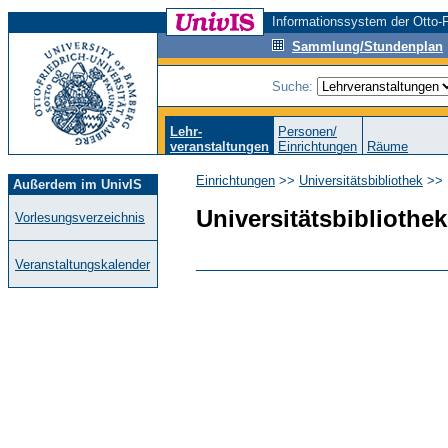
Informationssystem der Otto-F
Sammlung/Stundenplan
Suche:
Lehr-
Personen/
veranstaltungen
Einrichtungen
Räume
Einrichtungen
>>
Universitätsbibliothek
>>
Außerdem im UnivIS
Universitätsbibliothek
Vorlesungsverzeichnis
Veranstaltungskalender