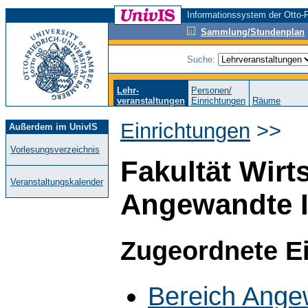
Informationssystem der Otto-F
Sammlung/Stundenplan
Suche:
Lehr-
Personen/
veranstaltungen
Einrichtungen
Räume
Einrichtungen
>>
Außerdem im UnivIS
Vorlesungsverzeichnis
Fakultät Wirt
Veranstaltungskalender
Angewandte I
Zugeordnete E
Bereich Ange