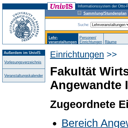
Informationssystem der Otto-F
Sammlung/Stundenplan
Suche:
Lehr-
Personen/
veranstaltungen
Einrichtungen
Räume
Einrichtungen
>>
Außerdem im UnivIS
Vorlesungsverzeichnis
Fakultät Wirt
Veranstaltungskalender
Angewandte I
Zugeordnete E
Bereich Ange