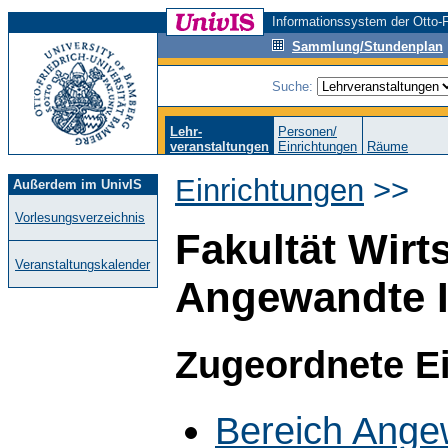
Informationssystem der Otto-F
Sammlung/Stundenplan
Suche:
Lehr-
Personen/
veranstaltungen
Einrichtungen
Räume
Einrichtungen
>>
Außerdem im UnivIS
Vorlesungsverzeichnis
Fakultät Wirt
Veranstaltungskalender
Angewandte I
Zugeordnete E
Bereich Ange