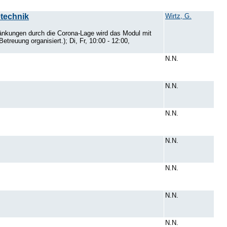
etechnik
Wirtz, G.
nkungen durch die Corona-Lage wird das Modul mit
euung organisiert.); Di, Fr, 10:00 - 12:00,
N.N.
N.N.
N.N.
N.N.
N.N.
N.N.
N.N.