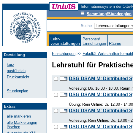
Informationssystem der Otto-F
Sammlung/Stundenplan
Suche:
Lehr-
Personen/
veranstaltungen
Einrichtungen
Räume
Einrichtungen
>>
Fakultät Wirtschaftsinformat
Darstellung
Lehrstuhl für Praktisch
kurz
ausführlich
Druckansicht
DSG-DSAM-M: Distributed Sy
Vorlesung; Do, 16:30 - 18:00, Raum n
Stundenplan
DSG-DSAM-M: Distributed Sy
Übung; Rein Online; Di, 12:00 - 14:00
Extras
DSG-DSAM-M: Distributed Sy
alle markieren
Vorlesung; Rein Online; Do, 18:00 - 
alle Markierungen
DSG-DSAM-M: Distributed Sy
löschen