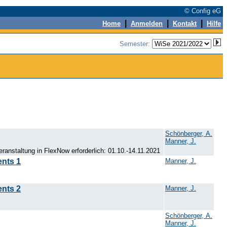
© Config eG
|
|
|
Home
Anmelden
Kontakt
Hilfe
Semester:
Schönberger, A.
Manner, J.
ranstaltung in FlexNow erforderlich: 01.10.-14.11.2021
ents 1
Manner, J.
ents 2
Manner, J.
Schönberger, A.
Manner, J.