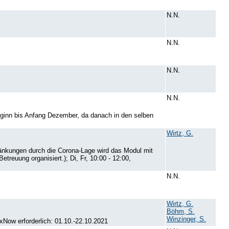
N.N.
N.N.
N.N.
N.N.
eginn bis Anfang Dezember, da danach in den selben
Wirtz, G.
nkungen durch die Corona-Lage wird das Modul mit
euung organisiert.); Di, Fr, 10:00 - 12:00,
N.N.
Wirtz, G.
Böhm, S.
Winzinger, S.
xNow erforderlich: 01.10.-22.10.2021