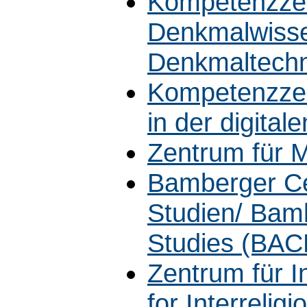
Kompetenzzen
Denkmalwisse
Denkmaltech
Kompetenzzen
in der digita
Zentrum für M
Bamberger Ce
Studien/ Bamb
Studies (BAC
Zentrum für In
for Interrelig