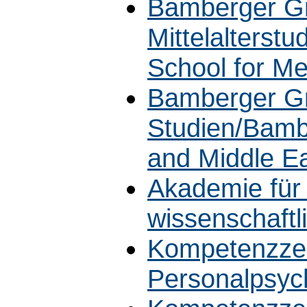
Bamberger Gr
Mittelalterst
School for M
Bamberger Gra
Studien/Bamb
and Middle E
Akademie für
wissenschaft
Kompetenzze
Personalpsyc