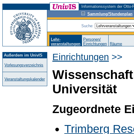
Informationssystem der Otto-F
Sammlung/Stundenplan
Suche:
Lehr-
Personen/
veranstaltungen
Einrichtungen
Räume
Einrichtungen
>>
Außerdem im UnivIS
Vorlesungsverzeichnis
Wissenschaft
Veranstaltungskalender
Universität
Zugeordnete E
Trimberg Res