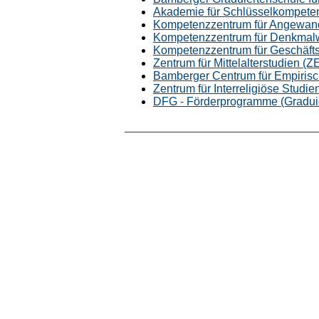
Akademie für Schlüsselkompete
Kompetenzzentrum für Angewand
Kompetenzzentrum für Denkmal
Kompetenzzentrum für Geschäfts
Zentrum für Mittelalterstudien (
Bamberger Centrum für Empirisc
Zentrum für Interreligiöse Studie
DFG - Förderprogramme (Graduie