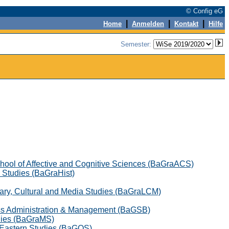
© Config eG
|
|
|
Home
Anmelden
Kontakt
Hilfe
Semester:
hool of Affective and Cognitive Sciences (BaGraACS)
 Studies (BaGraHist)
rary, Cultural and Media Studies (BaGraLCM)
ess Administration & Management (BaGSB)
udies (BaGraMS)
 Eastern Studies (BaGOS)