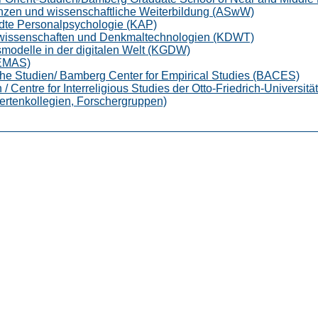
nzen und wissenschaftliche Weiterbildung (ASwW)
te Personalpsychologie (KAP)
wissenschaften und Denkmaltechnologien (KDWT)
modelle in der digitalen Welt (KGDW)
ZEMAS)
he Studien/ Bamberg Center for Empirical Studies (BACES)
n / Centre for Interreligious Studies der Otto-Friedrich-Universit
rtenkollegien, Forschergruppen)