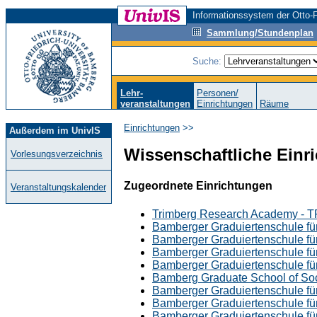
Informationssystem der Otto-F
Sammlung/Stundenplan
Suche:
Lehr-
Personen/
veranstaltungen
Einrichtungen
Räume
Einrichtungen
>>
Außerdem im UnivIS
Wissenschaftliche Einri
Vorlesungsverzeichnis
Zugeordnete Einrichtungen
Veranstaltungskalender
Trimberg Research Academy - 
Bamberger Graduiertenschule fü
Bamberger Graduiertenschule für
Bamberger Graduiertenschule für
Bamberger Graduiertenschule für
Bamberg Graduate School of So
Bamberger Graduiertenschule fü
Bamberger Graduiertenschule für
Bamberger Graduiertenschule fü