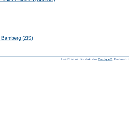
ät Bamberg (ZIS)
UnivIS ist ein Produkt der
Config eG
, Buckenhof