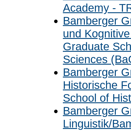
Academy - T
Bamberger Gra
und Kognitiv
Graduate Scho
Sciences (B
Bamberger Gr
Historische 
School of His
Bamberger Gr
Linguistik/Ba