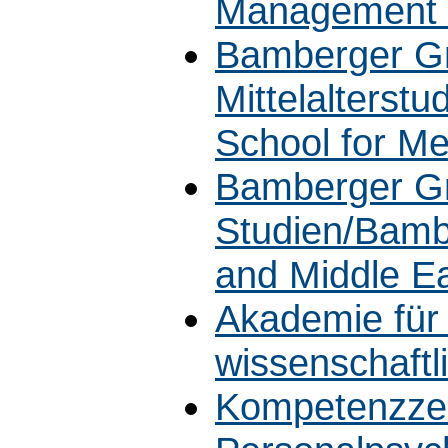
Management
Bamberger Gr
Mittelalterst
School for M
Bamberger Gra
Studien/Bamb
and Middle E
Akademie für
wissenschaft
Kompetenzze