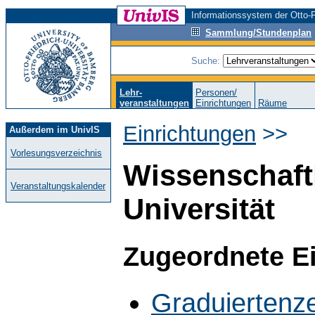
Informationssystem der Otto-F
Sammlung/Stundenplan
Suche:
Lehr-
Personen/
veranstaltungen
Einrichtungen
Räume
Einrichtungen
>>
Außerdem im UnivIS
Vorlesungsverzeichnis
Wissenschaft
Veranstaltungskalender
Universität
Zugeordnete E
Graduiertenz