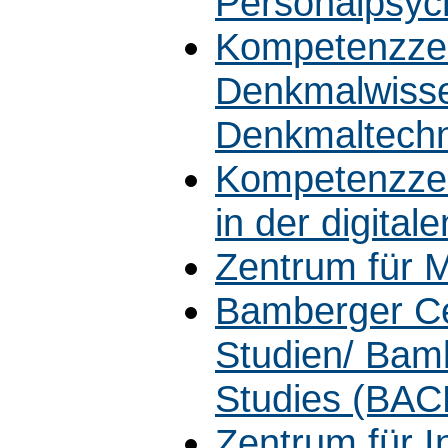
Personalpsyc
Kompetenzzen
Denkmalwisse
Denkmaltech
Kompetenzzen
in der digita
Zentrum für M
Bamberger Ce
Studien/ Bamb
Studies (BAC
Zentrum für In