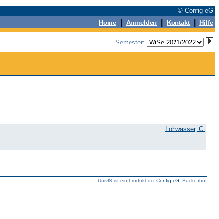
© Config eG
|
|
|
Home
Anmelden
Kontakt
Hilfe
Semester:
Lohwasser, C.
UnivIS ist ein Produkt der
Config eG
, Buckenhof