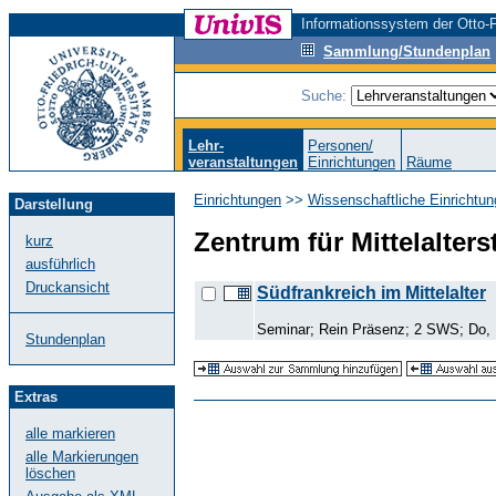
Informationssystem der Otto-F
Sammlung/Stundenplan
Suche:
Lehr-
Personen/
veranstaltungen
Einrichtungen
Räume
Einrichtungen
>>
Wissenschaftliche Einrichtun
Darstellung
Zentrum für Mittelalter
kurz
ausführlich
Druckansicht
Südfrankreich im Mittelalter
Seminar; Rein Präsenz; 2 SWS; Do, 
Stundenplan
Extras
alle markieren
alle Markierungen
löschen