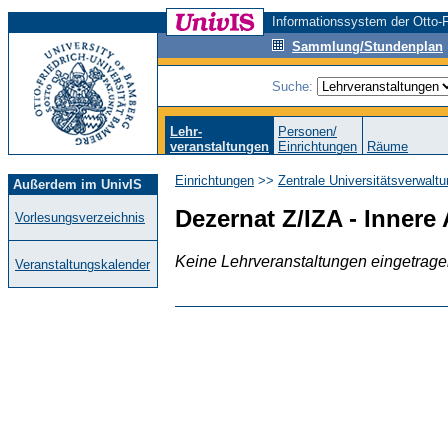
Informationssystem der Otto-F
Sammlung/Stundenplan
Suche:
Lehr-
Personen/
veranstaltungen
Einrichtungen
Räume
Einrichtungen
>>
Zentrale Universitätsverwalt
Außerdem im UnivIS
Dezernat Z/IZA - Inner
Vorlesungsverzeichnis
Keine Lehrveranstaltungen eingetrag
Veranstaltungskalender