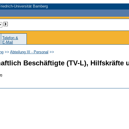
riedrich-Universität Bamberg
Telefon &
E-Mail
ung
>>
Abteilung III - Personal
>>
haftlich Beschäftigte (TV-L), Hilfskräfte
en