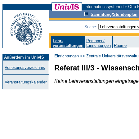
Informationssystem der Otto-F
Sammlung/Stundenplan
Suche:
Lehr-
Personen/
veranstaltungen
Einrichtungen
Räume
Einrichtungen
>>
Zentrale Universitätsverwalt
Außerdem im UnivIS
Referat III/3 - Wissensc
Vorlesungsverzeichnis
Keine Lehrveranstaltungen eingetrag
Veranstaltungskalender