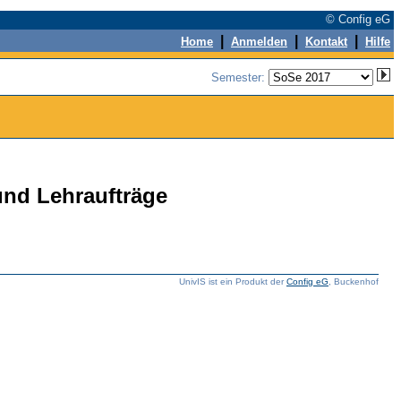
© Config eG
|
|
|
Home
Anmelden
Kontakt
Hilfe
Semester:
 und Lehraufträge
UnivIS ist ein Produkt der
Config eG
, Buckenhof