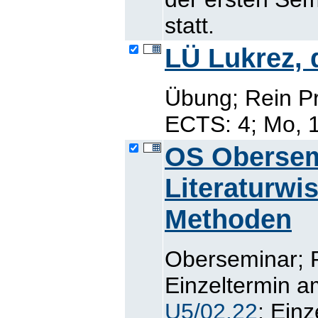
statt.
LÜ Lukrez, 
Übung; Rein P
ECTS: 4; Mo, 1
OS Obersem
Literaturwi
Methoden
Oberseminar; 
Einzeltermin a
U5/02.22
; Ein