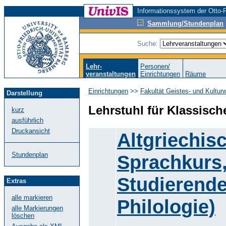
Informationssystem der Otto-F
Sammlung/Stundenplan
Suche:
Lehr-
Personen/
veranstaltungen
Einrichtungen
Räume
Einrichtungen
>>
Fakultät Geistes- und Kultur
Darstellung
Lehrstuhl für Klassisch
kurz
ausführlich
Druckansicht
Altgriechis
Stundenplan
Sprachkurs, 
Studierende
Extras
alle markieren
Philologie)
alle Markierungen
löschen