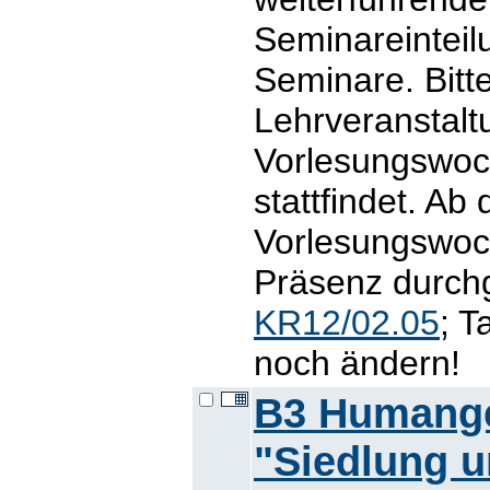
Seminareinteil
Seminare. Bitt
Lehrveranstalt
Vorlesungswoch
stattfindet. Ab
Vorlesungswoc
Präsenz durchg
KR12/02.05
; T
noch ändern!
B3 Humange
"Siedlung u