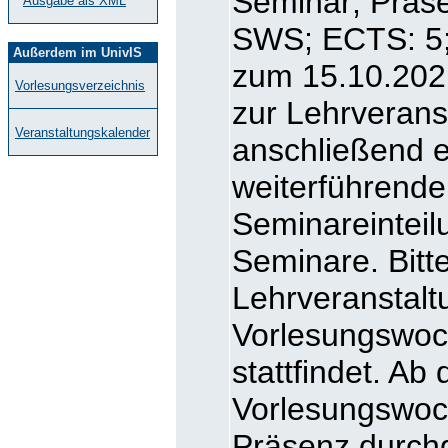
Seminar; Präse
Ausgabe als XML
SWS; ECTS: 5; 
Außerdem im UnivIS
zum 15.10.2021
Vorlesungsverzeichnis
zur Lehrverans
Veranstaltungskalender
anschließend e
weiterführende
Seminareinteil
Seminare. Bitt
Lehrveranstalt
Vorlesungswoch
stattfindet. Ab
Vorlesungswoc
Präsenz durchge