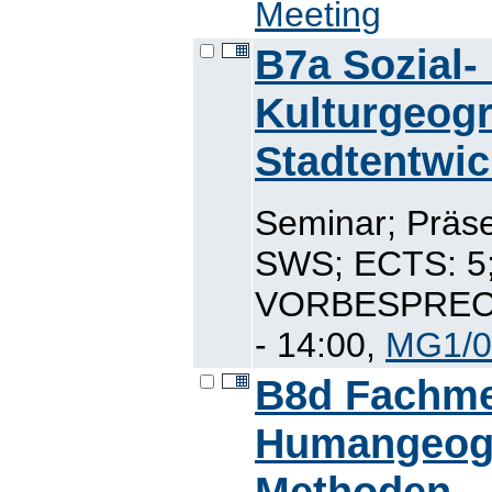
Meeting
B7a Sozial-
Kulturgeogr
Stadtentwic
Seminar; Präse
SWS; ECTS: 
VORBESPRECH
- 14:00,
MG1/0
B8d Fachmet
Humangeogr
Methoden