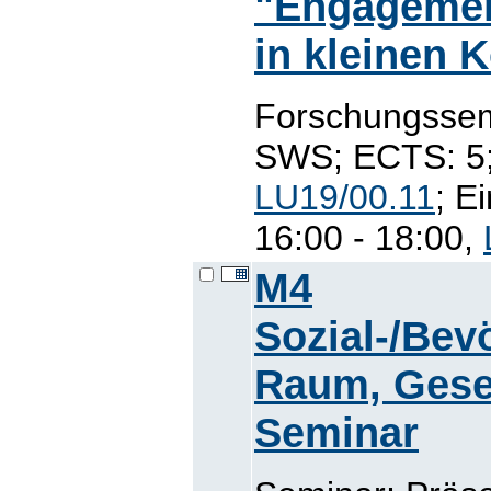
"Engagement
in kleinen
Forschungssem
SWS; ECTS: 5; 
LU19/00.11
; E
16:00 - 18:00,
M4
Sozial-/Bev
Raum, Gesel
Seminar