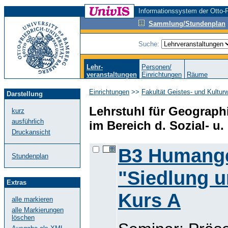
Informationssystem der Otto-F
Sammlung/Stundenplan
Suche:
Lehr-
Personen/
veranstaltungen
Einrichtungen
Räume
Einrichtungen
>>
Fakultät Geistes- und Kultur
Darstellung
Lehrstuhl für Geograph
kurz
ausführlich
im Bereich d. Sozial- u
Druckansicht
B3 Humange
Stundenplan
"Siedlung u
Extras
Kurs A
alle markieren
alle Markierungen
löschen