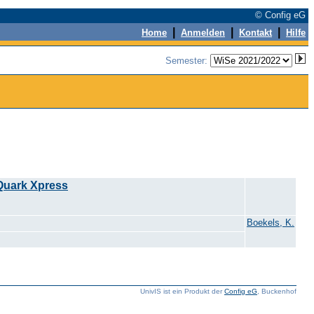
© Config eG
|
|
|
Home
Anmelden
Kontakt
Hilfe
Semester:
Quark Xpress
Boekels, K.
UnivIS ist ein Produkt der
Config eG
, Buckenhof