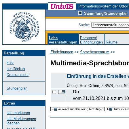
Informationssystem der Otto-F
Sammlung/Stundenplan
Suche:
Lehr-
Personen/
veranstaltungen
Einrichtungen
Räume
Einrichtungen
>>
Sprachenzentrum
>>
Darstellung
Multimedia-Sprachlabo
kurz
ausführlich
Druckansicht
Einführung in das Erstelle
Übung; Rein Online; 2 SWS; ben. Sc
Stundenplan
Do
vom 21.10.2021 bis zum 10
Extras
alle markieren
alle Markierungen
löschen