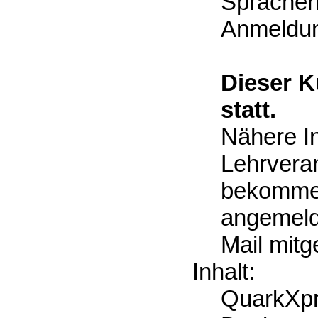
Sprachen
Anmeldun
Dieser K
statt.
Nähere In
Lehrveran
bekommen
angemeld
Mail mitge
Inhalt:
QuarkXpre