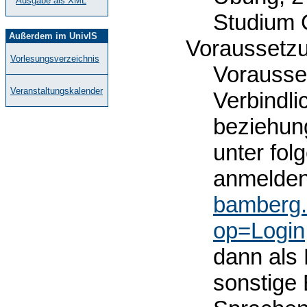
Ausgabe als XML
Studium 
Außerdem im UnivIS
Voraussetzu
Vorlesungsverzeichnis
Vorausse
Veranstaltungskalender
Verbindl
beziehun
unter fo
anmelde
bamberg
op=Login
dann als 
sonstige 