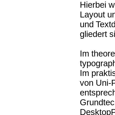
Hierbei w
Layout u
und Text
gliedert s
Im theore
typograph
Im prakti
von Uni-
entsprec
Grundtec
DesktopP