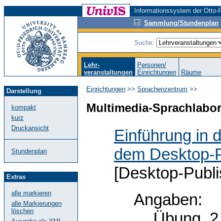
Informationssystem der Otto-F
Sammlung/Stundenplan
Suche:
Lehr-
Personen/
veranstaltungen
Einrichtungen
Räume
Einrichtungen
>>
Sprachenzentrum
>>
Darstellung
Multimedia-Sprachlabo
kompakt
kurz
Druckansicht
Einführung in d
dem Desktop-P
Stundenplan
[Desktop-Publi
Extras
alle markieren
Angaben:
alle Markierungen
löschen
Übung, 2