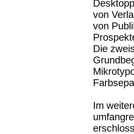
Desktopp
von Verla
von Publi
Prospekte
Die zweis
Grundbegr
Mikrotypo
Farbsepar
Im weiter
umfangre
erschlos