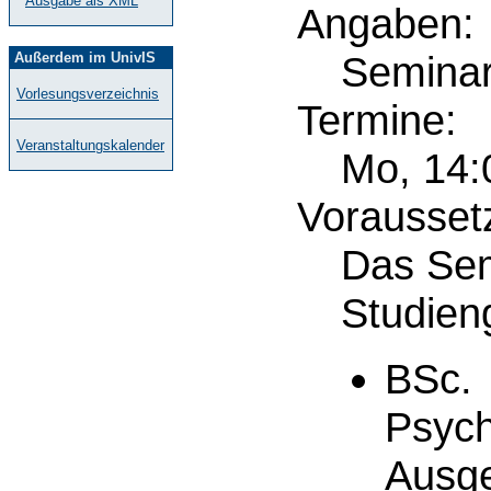
Ausgabe als XML
Angaben:
Semina
Außerdem im UnivIS
Vorlesungsverzeichnis
Termine:
Veranstaltungskalender
Mo, 14:
Vorausset
Das Sem
Studien
BSc.
Psych
Ausge