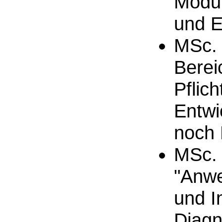
Modul
und E
MSc. 
Berei
Pflic
Entwi
noch P
MSc. 
"Anwe
und I
Diagn