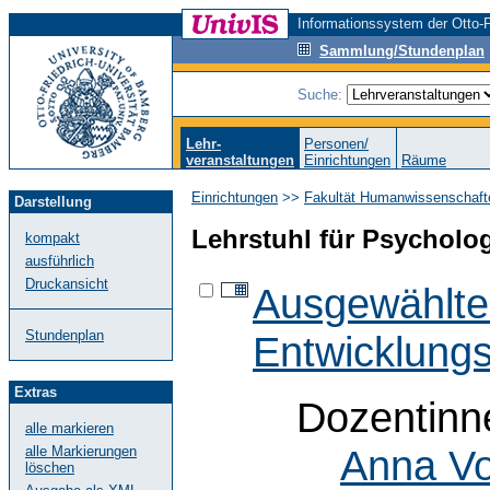
Informationssystem der Otto-F
Sammlung/Stundenplan
Suche:
Lehr-
Personen/
veranstaltungen
Einrichtungen
Räume
Einrichtungen
>>
Fakultät Humanwissenschaft
Darstellung
Lehrstuhl für Psycholo
kompakt
ausführlich
Druckansicht
Ausgewählte
Stundenplan
Entwicklung
Extras
Dozentinn
alle markieren
Anna Vo
alle Markierungen
löschen