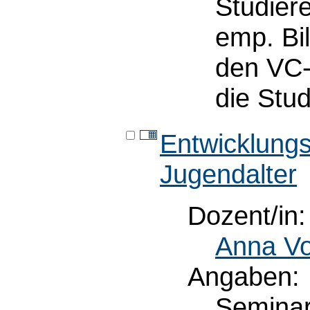
Studier
emp. Bi
den VC-
die Stu
Entwicklungs
Jugendalter
Dozent/in:
Anna Vo
Angaben:
Semina