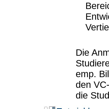
Berei
Entwi
Verti
Die Anm
Studier
emp. Bi
den VC-
die Stu