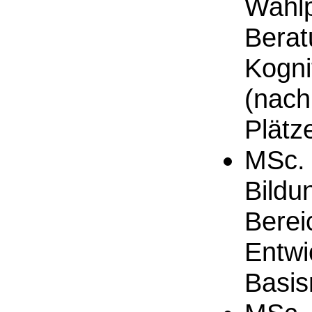
Wahlp
Berat
Kogni
(nach
Plätze
MSc. 
Bildu
Berei
Entwi
Basi