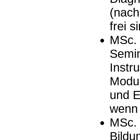
(nach
frei s
MSc. 
Semin
Instr
Modul
und E
wenn 
MSc. 
Bildu