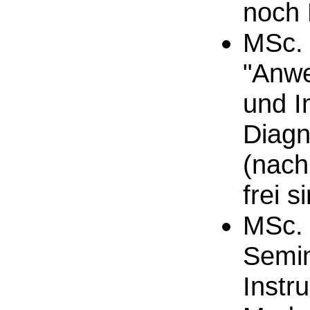
noch P
MSc. 
"Anwe
und I
Diagn
(nach
frei s
MSc. 
Semin
Instr