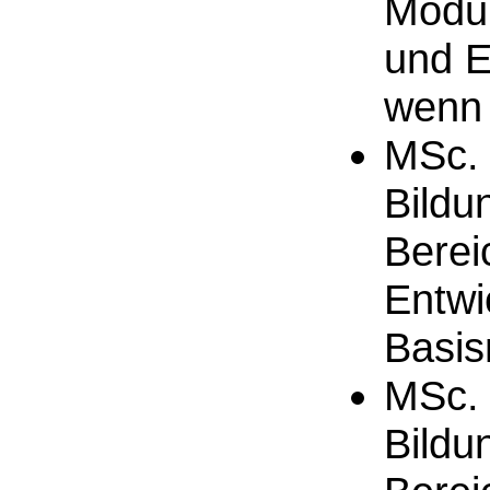
Modul
und E
wenn 
MSc. 
Bildu
Berei
Entwi
Basi
MSc. 
Bildu