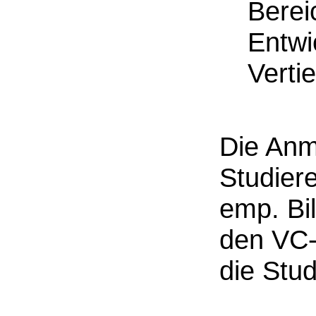
Berei
Entwi
Verti
Die Anm
Studier
emp. Bi
den VC-
die Stu