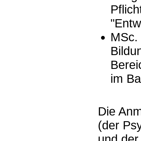
Pflic
"Entw
MSc. 
Bildu
Berei
im Ba
Die Anm
(der Ps
und der