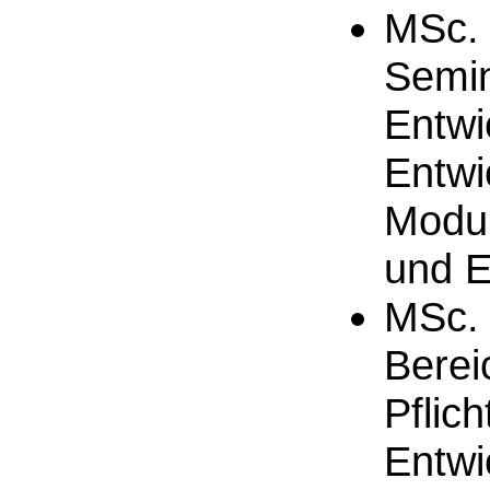
MSc. 
Semin
Entwi
Entwi
Modul
und E
MSc. 
Berei
Pflic
Entwi