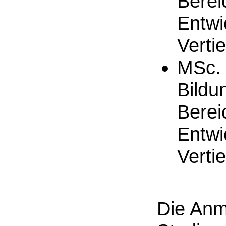
Berei
Entwi
Verti
MSc. 
Bildu
Berei
Entwi
Verti
Die Anm