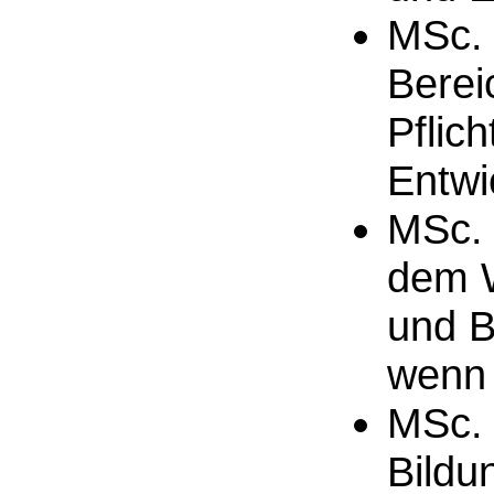
MSc. 
Berei
Pflic
Entwi
MSc. 
dem W
und B
wenn 
MSc. 
Bildu