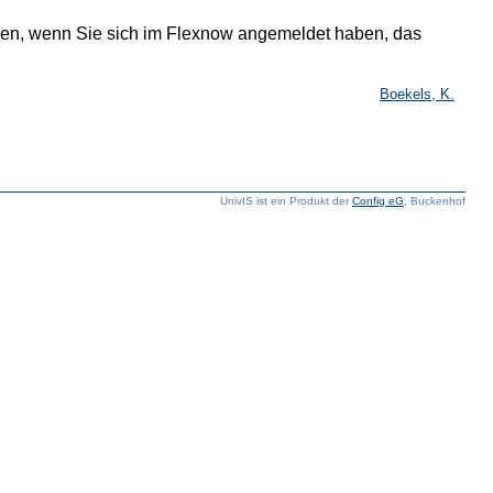
men, wenn Sie sich im Flexnow angemeldet haben, das
Boekels, K.
UnivIS ist ein Produkt der
Config eG
, Buckenhof