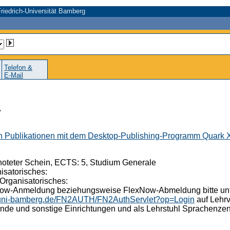
riedrich-Universität Bamberg
Telefon &
E-Mail
r
von Publikationen mit dem Desktop-Publishing-Programm Quark 
oteter Schein, ECTS: 5, Studium Generale
isatorisches:
Organisatorisches:
Now-Anmeldung beziehungsweise FlexNow-Abmeldung bitte unte
uv.uni-bamberg.de/FN2AUTH/FN2AuthServlet?op=Login
auf Lehrv
ende und sonstige Einrichtungen und als Lehrstuhl Sprachenz