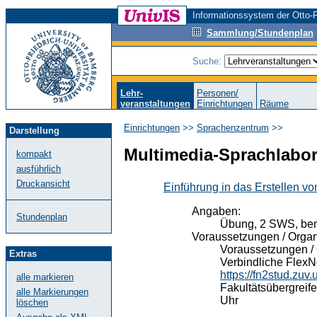
Informationssystem der Otto-F
Sammlung/Stundenplan
Suche:
Lehr-
Personen/
veranstaltungen
Einrichtungen
Räume
Einrichtungen
>>
Sprachenzentrum
>>
Darstellung
Multimedia-Sprachlabo
kompakt
ausführlich
Druckansicht
Einführung in das Erstellen 
Angaben:
Stundenplan
Übung, 2 SWS, ben
Voraussetzungen / Organ
Voraussetzungen / 
Extras
Verbindliche Flex
https://fn2stud.z
alle markieren
Fakultätsübergreif
alle Markierungen
Uhr
löschen