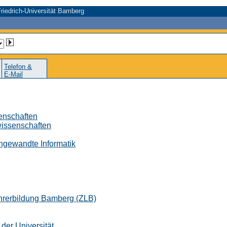
riedrich-Universität Bamberg
Telefon &
E-Mail
senschaften
wissenschaften
 Angewandte Informatik
ehrerbildung Bamberg (ZLB)
der Universität