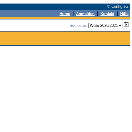
© Config eG
|
|
|
Home
Anmelden
Kontakt
Hilfe
Semester: