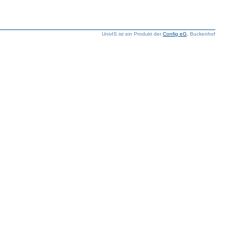
UnivIS ist ein Produkt der
Config eG
, Buckenhof