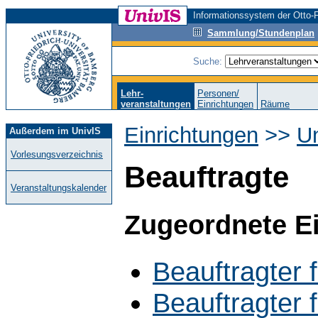
Informationssystem der Otto-F
Sammlung/Stundenplan
Suche:
Lehr-
Personen/
veranstaltungen
Einrichtungen
Räume
Einrichtungen
>>
Un
Außerdem im UnivIS
Vorlesungsverzeichnis
Beauftragte
Veranstaltungskalender
Zugeordnete E
Beauftragter 
Beauftragter 