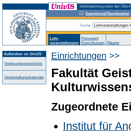
Informationssystem der Otto-F
Sammlung/Stundenplan
Suche:
Lehr-
Personen/
veranstaltungen
Einrichtungen
Räume
Einrichtungen
>>
Außerdem im UnivIS
Vorlesungsverzeichnis
Fakultät Geis
Veranstaltungskalender
Kulturwissen
Zugeordnete E
Institut für A