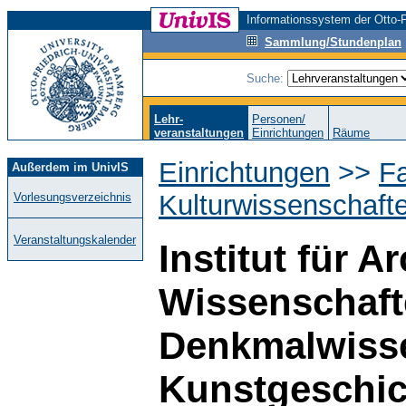
Informationssystem der Otto-F
Sammlung/Stundenplan
Suche:
Lehr-
Personen/
veranstaltungen
Einrichtungen
Räume
Einrichtungen
>>
Fa
Außerdem im UnivIS
Kulturwissenschaft
Vorlesungsverzeichnis
Veranstaltungskalender
Institut für 
Wissenschaft
Denkmalwiss
Kunstgeschic