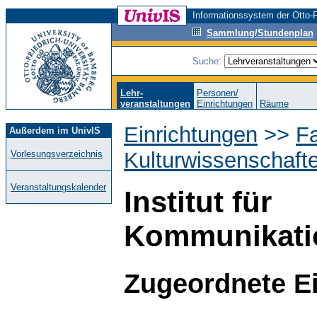
Informationssystem der Otto-F
Sammlung/Stundenplan
Suche:
Lehr-
Personen/
veranstaltungen
Einrichtungen
Räume
Einrichtungen
>>
Fa
Außerdem im UnivIS
Kulturwissenschaft
Vorlesungsverzeichnis
Veranstaltungskalender
Institut für
Kommunikati
Zugeordnete E