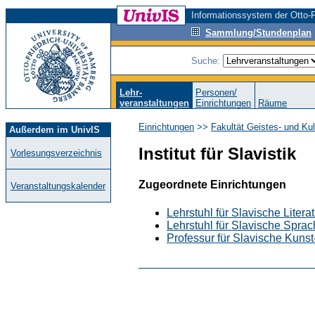
Informationssystem der Otto-F
Sammlung/Stundenplan
Suche:
Lehr-
Personen/
veranstaltungen
Einrichtungen
Räume
Einrichtungen
>>
Fakultät Geistes- und Ku
Außerdem im UnivIS
Institut für Slavistik
Vorlesungsverzeichnis
Zugeordnete Einrichtungen
Veranstaltungskalender
Lehrstuhl für Slavische Litera
Lehrstuhl für Slavische Spra
Professur für Slavische Kunst