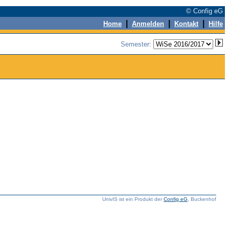
© Config eG
|
|
|
Home
Anmelden
Kontakt
Hilfe
Semester:
UnivIS ist ein Produkt der
Config eG
, Buckenhof