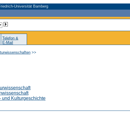
riedrich-Universität Bamberg
Telefon &
E-Mail
lturwissenschaften
>>
turwissenschaft
chwissenschaft
- und Kulturgeschichte