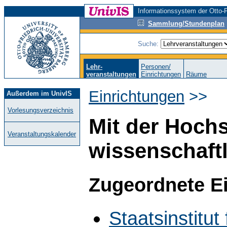
Informationssystem der Otto-F
Sammlung/Stundenplan
Suche:
Lehr-
Personen/
veranstaltungen
Einrichtungen
Räume
Einrichtungen
>>
Außerdem im UnivIS
Vorlesungsverzeichnis
Mit der Hoch
Veranstaltungskalender
wissenschaft
Zugeordnete E
Staatsinstitut