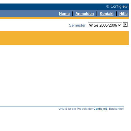
© Config eG
|
|
|
Home
Anmelden
Kontakt
Hilfe
Semester:
UnivIS ist ein Produkt der
Config eG
, Buckenhof