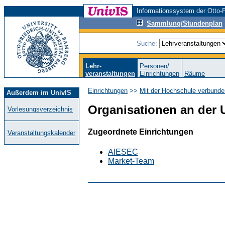
Informationssystem der Otto-F
Sammlung/Stundenplan
Suche:
Lehr-
Personen/
veranstaltungen
Einrichtungen
Räume
Einrichtungen
>>
Mit der Hochschule verbunde
Außerdem im UnivIS
Organisationen an der 
Vorlesungsverzeichnis
Zugeordnete Einrichtungen
Veranstaltungskalender
AIESEC
Market-Team