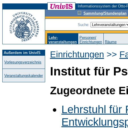
Informationssystem der Otto-F
Sammlung/Stundenplan
Suche:
Lehr-
Personen/
veranstaltungen
Einrichtungen
Räume
Einrichtungen
>>
F
Außerdem im UnivIS
Vorlesungsverzeichnis
Institut für 
Veranstaltungskalender
Zugeordnete E
Lehrstuhl für 
Entwicklungs