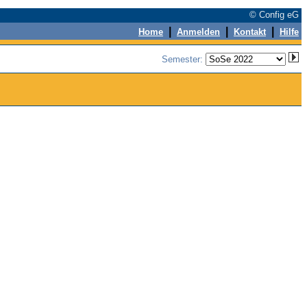
© Config eG
|
|
|
Home
Anmelden
Kontakt
Hilfe
Semester: