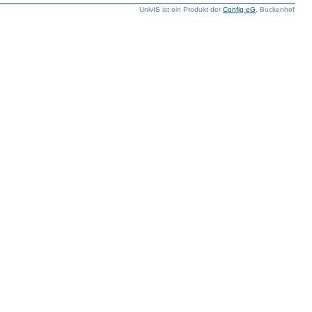
UnivIS ist ein Produkt der
Config eG
, Buckenhof