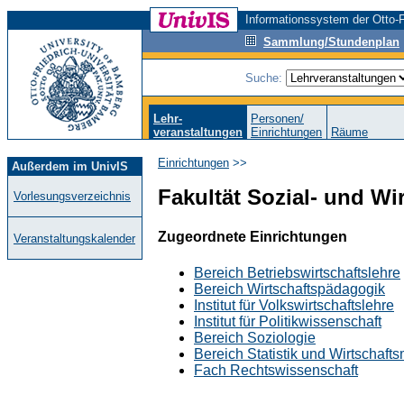
Informationssystem der Otto-F
Sammlung/Stundenplan
Suche:
Lehr-
Personen/
veranstaltungen
Einrichtungen
Räume
Einrichtungen
>>
Außerdem im UnivIS
Fakultät Sozial- und Wi
Vorlesungsverzeichnis
Zugeordnete Einrichtungen
Veranstaltungskalender
Bereich Betriebswirtschaftslehre
Bereich Wirtschaftspädagogik
Institut für Volkswirtschaftslehre
Institut für Politikwissenschaft
Bereich Soziologie
Bereich Statistik und Wirtschaft
Fach Rechtswissenschaft