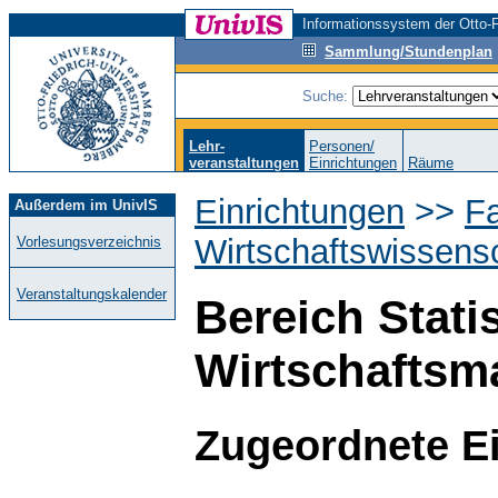
Informationssystem der Otto-F
Sammlung/Stundenplan
Suche:
Lehr-
Personen/
veranstaltungen
Einrichtungen
Räume
Einrichtungen
>>
Fa
Außerdem im UnivIS
Wirtschaftswissens
Vorlesungsverzeichnis
Veranstaltungskalender
Bereich Stati
Wirtschaftsm
Zugeordnete E