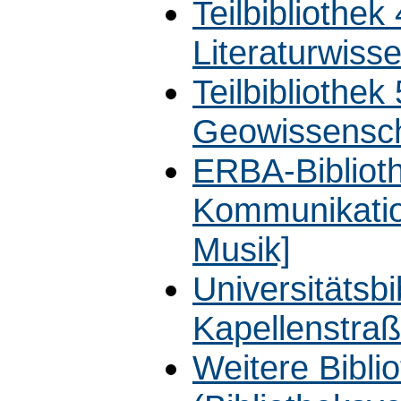
Teilbibliothek
Literaturwiss
Teilbibliothek
Geowissensch
ERBA-Biblioth
Kommunikatio
Musik]
Universitätsb
Kapellenstra
Weitere Bibli