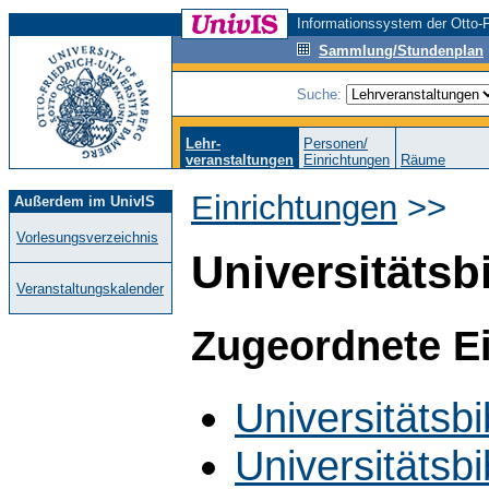
Informationssystem der Otto-F
Sammlung/Stundenplan
Suche:
Lehr-
Personen/
veranstaltungen
Einrichtungen
Räume
Einrichtungen
>>
Außerdem im UnivIS
Vorlesungsverzeichnis
Universitätsb
Veranstaltungskalender
Zugeordnete E
Universitätsbi
Universitätsbi