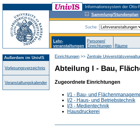
Informationssystem der Otto-F
Sammlung/Stundenplan
Suche:
Lehr-
Personen/
veranstaltungen
Einrichtungen
Räume
Einrichtungen
>>
Zentrale Universitätsverwalt
Außerdem im UnivIS
Abteilung I - Bau, Fläc
Vorlesungsverzeichnis
Zugeordnete Einrichtungen
Veranstaltungskalender
I/1 - Bau- und Flächenmanagem
I/2 - Haus- und Betriebstechnik
I/3 - Medientechnik
Hausdruckerei