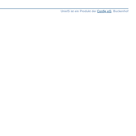
UnivIS ist ein Produkt der
Config eG
, Buckenhof