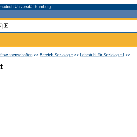
riedrich-Universität Bamberg
aftswissenschaften
>>
Bereich Soziologie
>>
Lehrstuhl für Soziologie I
>>
t