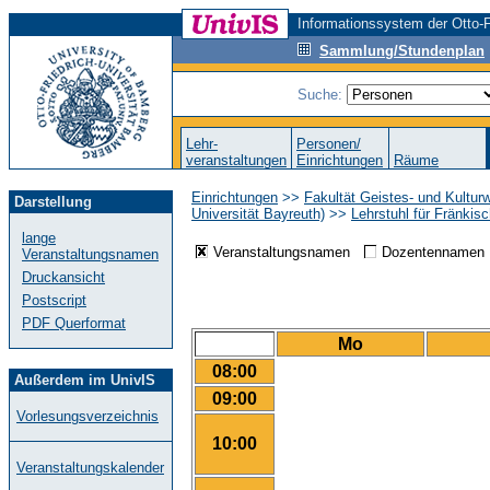
Informationssystem der Otto-F
Sammlung/Stundenplan
Suche:
Lehr-
Personen/
veranstaltungen
Einrichtungen
Räume
Einrichtungen
>>
Fakultät Geistes- und Kultur
Darstellung
Universität Bayreuth)
>>
Lehrstuhl für Fränkis
lange
Veranstaltungsnamen
Dozentenname
Veranstaltungsnamen
Druckansicht
Postscript
PDF Querformat
Mo
08:00
Außerdem im UnivIS
09:00
Vorlesungsverzeichnis
10:00
Veranstaltungskalender