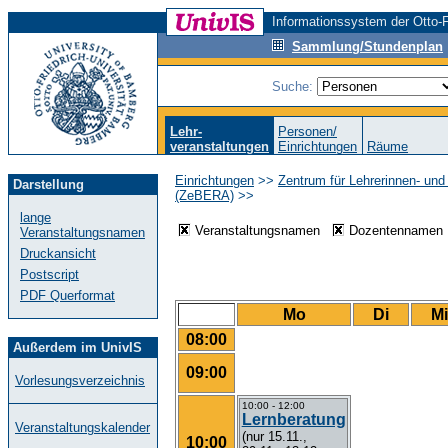
Informationssystem der Otto-F
Sammlung/Stundenplan
Suche:
Lehr-
Personen/
veranstaltungen
Einrichtungen
Räume
Einrichtungen
>>
Zentrum für Lehrerinnen- und
Darstellung
(ZeBERA)
>>
lange
Veranstaltungsnamen
Dozentenname
Veranstaltungsnamen
Druckansicht
Postscript
PDF Querformat
Mo
Di
Mi
08:00
Außerdem im UnivIS
09:00
Vorlesungsverzeichnis
10:00 - 12:00
Lernberatung
Veranstaltungskalender
(nur 15.11.,
10:00