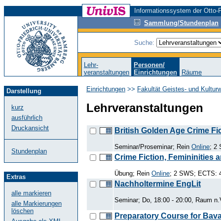
Informationssystem der Otto-F
Sammlung/Stundenplan
Suche:
Lehr-
Personen/
veranstaltungen
Einrichtungen
Räume
Einrichtungen
>>
Fakultät Geistes- und Kultur
Darstellung
Lehrveranstaltungen
kurz
ausführlich
Druckansicht
British Golden Age Crime Fi
Seminar/Proseminar; Rein
Online
; 2
Stundenplan
Crime Fiction, Femininities 
Übung; Rein
Online
; 2 SWS; ECTS: 4
Extras
Nachholtermine EngLit
alle markieren
Seminar; Do, 18:00 - 20:00, Raum n.
alle Markierungen
löschen
Preparatory Course for Bavar