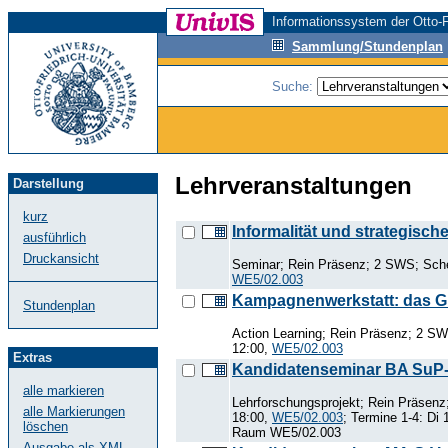
Informationssystem der Otto-F
Sammlung/Stundenplan
Suche:
Lehrveranstaltungen
Darstellung
kurz
Informalität und strategisc
ausführlich
Druckansicht
Seminar; Rein Präsenz; 2 SWS; Schei
WE5/02.003
Kampagnenwerkstatt: das G
Stundenplan
Action Learning; Rein Präsenz; 2 S
12:00,
WE5/02.003
Extras
Kandidatenseminar BA SuP-a
alle markieren
Lehrforschungsprojekt; Rein Präsen
alle Markierungen
18:00,
WE5/02.003
; Termine 1-4: Di
löschen
Raum WE5/02.003
Ausgabe als XML