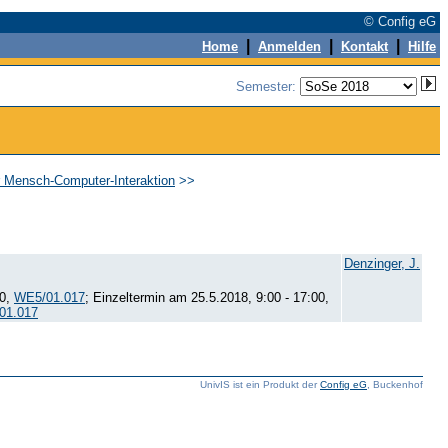
© Config eG
|
|
|
Home
Anmelden
Kontakt
Hilfe
Semester:
ür Mensch-Computer-Interaktion
>>
Denzinger, J.
00,
WE5/01.017
; Einzeltermin am 25.5.2018, 9:00 - 17:00,
01.017
UnivIS ist ein Produkt der
Config eG
, Buckenhof