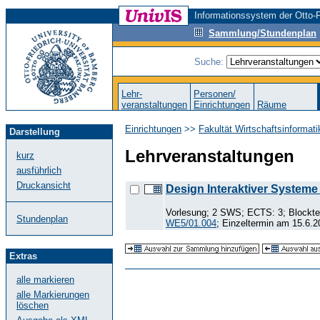
Informationssystem der Otto-F
Sammlung/Stundenplan
Suche:
Lehr-
Personen/
veranstaltungen
Einrichtungen
Räume
Einrichtungen
>>
Fakultät Wirtschaftsinformat
Darstellung
Lehrveranstaltungen
kurz
ausführlich
Druckansicht
Design Interaktiver Systeme
Vorlesung; 2 SWS; ECTS: 3; Blockter
Stundenplan
WE5/01.004
; Einzeltermin am 15.6.2
Extras
alle markieren
alle Markierungen
löschen