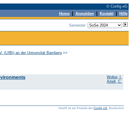
© Config eG
|
|
|
Home
Anmelden
Kontakt
Hilfe
Semester:
.V. (LIfBi) an der Universität Bamberg
>>
nvironments
Wolter, I.
Artelt, C.
UnivIS ist ein Produkt der
Config eG
, Buckenhof