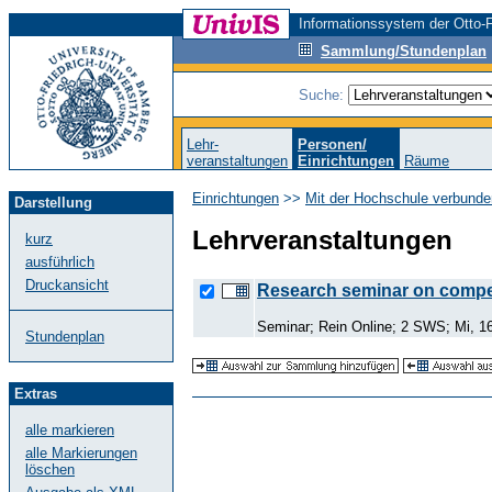
Informationssystem der Otto-F
Sammlung/Stundenplan
Suche:
Lehr-
Personen/
veranstaltungen
Einrichtungen
Räume
Einrichtungen
>>
Mit der Hochschule verbunde
Darstellung
Lehrveranstaltungen
kurz
ausführlich
Druckansicht
Research seminar on compet
Seminar; Rein Online; 2 SWS; Mi, 16
Stundenplan
Extras
alle markieren
alle Markierungen
löschen