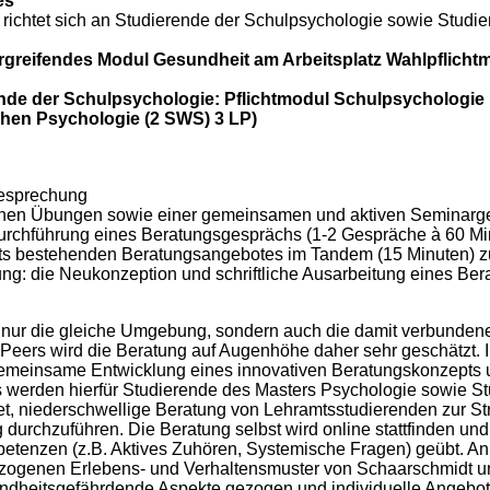
es
r richtet sich an Studierende der Schulpsychologie sowie Studi
greifendes Modul Gesundheit am Arbeitsplatz Wahlpflichtm
nde der Schulpsychologie: Pflichtmodul Schulpsychologie
chen Psychologie (2 SWS) 3 LP)
besprechung
ischen Übungen sowie einer gemeinsamen und aktiven Seminarges
Durchführung eines Beratungsgesprächs (1-2 Gespräche à 60 Mi
eits bestehenden Beratungsangebotes im Tandem (15 Minuten) z
ung: die Neukonzeption und schriftliche Ausarbeitung eines B
ht nur die gleiche Umgebung, sondern auch die damit verbunde
eers wird die Beratung auf Augenhöhe daher sehr geschätzt. Im
gemeinsame Entwicklung eines innovativen Beratungskonzepts u
 werden hierfür Studierende des Masters Psychologie sowie St
tet, niederschwellige Beratung von Lehramtsstudierenden zur
urchzuführen. Die Beratung selbst wird online stattfinden und
tenzen (z.B. Aktives Zuhören, Systemische Fragen) geübt. Anh
bezogenen Erlebens- und Verhaltensmuster von Schaarschmidt 
ndheitsgefährdende Aspekte gezogen und individuelle Angebote