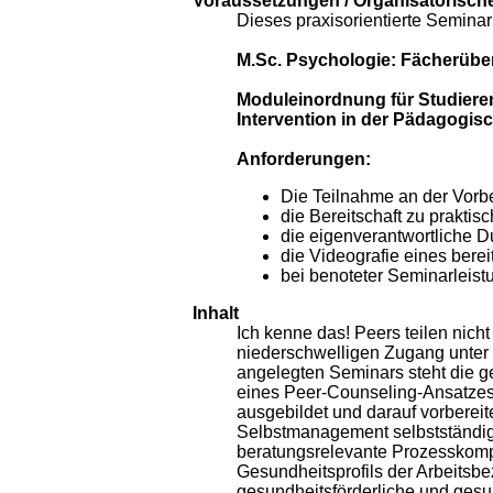
Voraussetzungen / Organisatorisch
Dieses praxisorientierte Semina
M.Sc. Psychologie: Fächerüber
Moduleinordnung für Studiere
Intervention in der Pädagogis
Anforderungen:
Die Teilnahme an der Vor
die Bereitschaft zu prakt
die eigenverantwortliche 
die Videografie eines ber
bei benoteter Seminarleist
Inhalt
Ich kenne das! Peers teilen nic
niederschwelligen Zugang unter P
angelegten Seminars steht die 
eines Peer-Counseling-Ansatzes
ausgebildet und darauf vorberei
Selbstmanagement selbstständig d
beratungsrelevante Prozesskompe
Gesundheitsprofils der Arbeits
gesundheitsförderliche und gesu