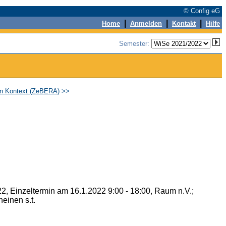
© Config eG
|
|
|
Home
Anmelden
Kontakt
Hilfe
Semester:
en Kontext (ZeBERA)
>>
22, Einzeltermin am 16.1.2022 9:00 - 18:00, Raum n.V.;
einen s.t.