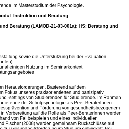
erende im Masterstudium der Psychologie.
odul: Instruktion und Beratung
 und Beratung (LAMOD-21-03-001a): HS: Beratung und
taltung sowie die Unterstützung bei der Evaluation
nuten)
ur alleinigen Nutzung im Seminarkontext
eratungsangebotes
nen Herausforderungen. Basierend auf dem
 Fokus unseres praxisorientierten und partizipativ
nd -settings von Studierenden für Studierende. Im Rahmen
udierende der Schulpsychologie als Peer-BeraterInnen
 Stressprävention und Förderung von gesundheitsbezogenem
 in Vorbereitung auf die Rolle als Peer-BeraterInnen werden
and von Fallbeispielen und eines individuellen
und Fischer (2008) werden gemeinsam Rückschlüsse auf
 zur Gesundheitsförderung im Studium entwickelt. Bei