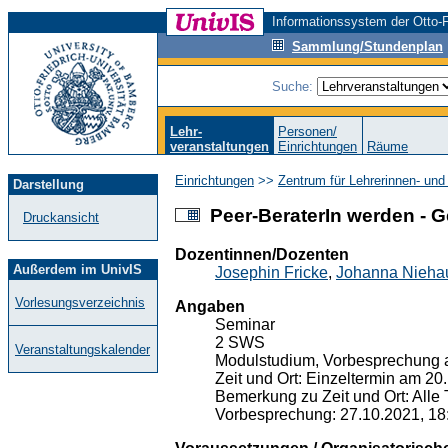
Informationssystem der Otto-F
Sammlung/Stundenplan
Suche:
Lehr-
Personen/
veranstaltungen
Einrichtungen
Räume
Einrichtungen
>>
Zentrum für Lehrerinnen- und
Darstellung
Peer-BeraterIn werden - G
Druckansicht
Dozentinnen/Dozenten
Außerdem im UnivIS
Josephin Fricke
,
Johanna Nieha
Vorlesungsverzeichnis
Angaben
Seminar
2 SWS
Veranstaltungskalender
Modulstudium, Vorbesprechung a
Zeit und Ort: Einzeltermin am 20
Bemerkung zu Zeit und Ort: Alle T
Vorbesprechung: 27.10.2021, 18