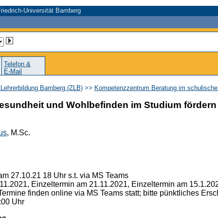
riedrich-Universität Bamberg
Telefon &
E-Mail
 Lehrerbildung Bamberg (ZLB)
>>
Kompetenzzentrum Beratung im schulisch
esundheit und Wohlbefinden im Studium fördern
us
, M.Sc.
m 27.10.21 18 Uhr s.t. via MS Teams
.11.2021, Einzeltermin am 21.11.2021, Einzeltermin am 15.1.20
ermine finden online via MS Teams statt; bitte pünktliches Ersch
:00 Uhr