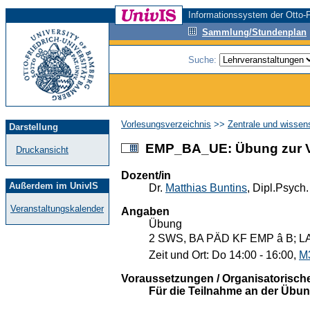
Informationssystem der Otto-F
Sammlung/Stundenplan
Suche:
Vorlesungsverzeichnis
>>
Zentrale und wissen
Darstellung
EMP_BA_UE: Übung zur Vor
Druckansicht
Dozent/in
Außerdem im UnivIS
Dr.
Matthias Buntins
, Dipl.Psych.
Veranstaltungskalender
Angaben
Übung
2 SWS, BA PÄD KF EMP â B; LA
Zeit und Ort: Do 14:00 - 16:00,
M
Voraussetzungen / Organisatorisch
Für die Teilnahme an der Übun