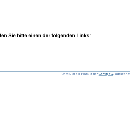
n Sie bitte einen der folgenden Links:
UnivIS ist ein Produkt der
Config eG
, Buckenhof