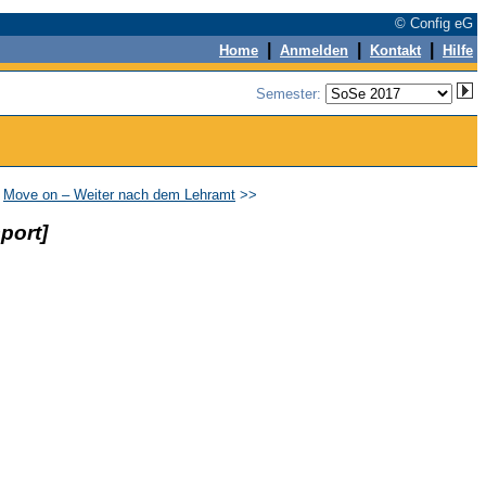
© Config eG
|
|
|
Home
Anmelden
Kontakt
Hilfe
Semester:
>
Move on – Weiter nach dem Lehramt
>>
port]