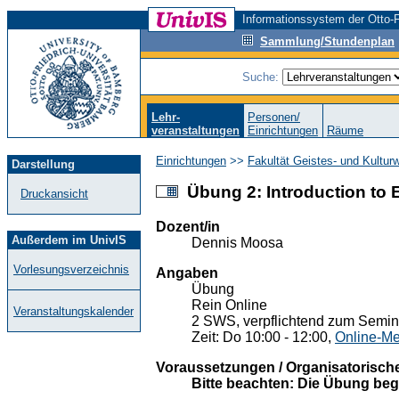
Informationssystem der Otto-F
Sammlung/Stundenplan
Suche:
Lehr-
Personen/
veranstaltungen
Einrichtungen
Räume
Einrichtungen
>>
Fakultät Geistes- und Kultur
Darstellung
Übung 2: Introduction to 
Druckansicht
Dozent/in
Außerdem im UnivIS
Dennis Moosa
Vorlesungsverzeichnis
Angaben
Übung
Rein Online
Veranstaltungskalender
2 SWS, verpflichtend zum Semina
Zeit: Do 10:00 - 12:00,
Online-Me
Voraussetzungen / Organisatorisch
Bitte beachten: Die Übung beg