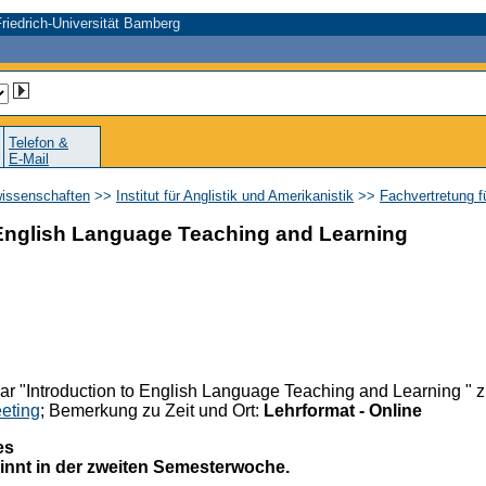
riedrich-Universität Bamberg
Telefon &
E-Mail
wissenschaften
>>
Institut für Anglistik und Amerikanistik
>>
Fachvertretung f
English Language Teaching and Learning
r "Introduction to English Language Teaching and Learning " 
eting
; Bemerkung zu Zeit und Ort:
Lehrformat - Online
es
innt in der zweiten Semesterwoche.