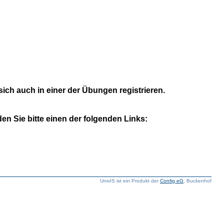
ich auch in einer der Übungen registrieren.
n Sie bitte einen der folgenden Links:
UnivIS ist ein Produkt der
Config eG
, Buckenhof