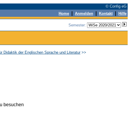
© Config eG
|
|
|
Home
Anmelden
Kontakt
Hilfe
Semester:
ür Didaktik der Englischen Sprache und Literatur
>>
zu besuchen